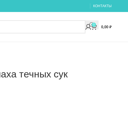
КОНТАКТЫ
0
0,00
₽
аха течных сук