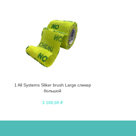
ПРОДАНО
1 All Systems Sliker brush Large сликер
1 All Systems S
большой
3 100,00
₽