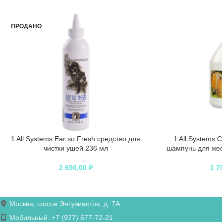
ПРОДАНО
1 All Systems Ear so Fresh средство для
1 All Systems 
чистки ушей 236 мл
шампунь для жес
2 650,00
₽
1 7
Москва, шоссе Энтузиастов, д. 7А
Мобильный: +7 (977) 677-72-21