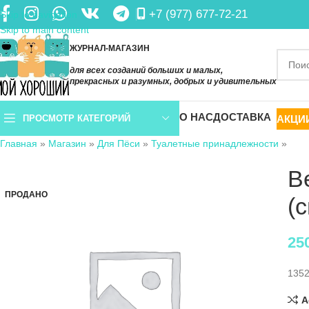
+7 (977) 677-72-21
Skip to navigation
Skip to main content
ЖУРНАЛ-МАГАЗИН
для всех созданий больших и малых,
прекрасных и разумных, добрых и удивительных
О НАС
ДОСТАВКА
АКЦИ
ПРОСМОТР КАТЕГОРИЙ
Главная
»
Магазин
»
Для Пёси
»
Туалетные принадлежности
»
В
ПРОДАНО
(
25
135
A