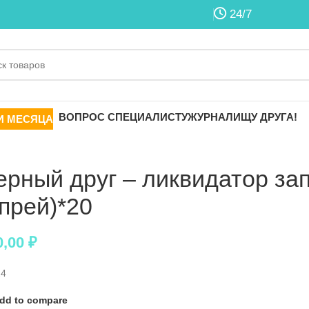
24/7
ВОПРОС СПЕЦИАЛИСТУ
ЖУРНАЛ
ИЩУ ДРУГА!
И МЕСЯЦА
ерный друг – ликвидатор зап
спрей)*20
0,00
₽
24
dd to compare