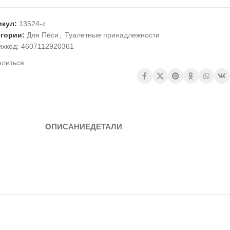
икул:
13524-z
егории:
Для Пёси
,
Туалетные принадлежности
ихкод:
4607112920361
елиться
ОПИСАНИЕ
ДЕТАЛИ