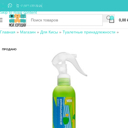
Skip to navigation
+7 (977) 677-72-21
Skip to main content
0
0,00
Главная
»
Магазин
»
Для Кисы
»
Туалетные принадлежности
»
ПРОДАНО