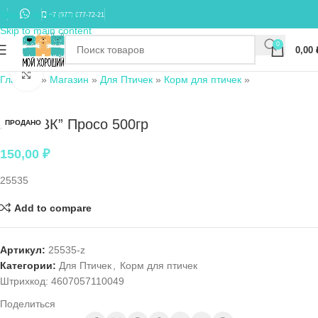
Skip to navigation
+7 (977) 677-72-21
Skip to main content
0
0,00
Нажмите, чтобы увеличить
Главная
»
Магазин
»
Для Птичек
»
Корм для птичек
»
Вака “ВК” Просо 500гр
ПРОДАНО
150,00
₽
25535
Add to compare
Артикул:
25535-z
Категории:
Для Птичек
,
Корм для птичек
Штрихкод:
4607057110049
Поделиться