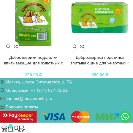
Доброзверики подстилки
Доброзверики подстилки
впитывающие для животных с
впитывающие для животных с
суперабсорбентом 60х60 см, 5
суперабсорбентом 60х60 см, 30
шт. “Сухие лапки”
шт. “Сухие лапки”
200,00
₽
850,00
₽
Москва, шоссе Энтузиастов, д. 7А
Мобильный: +7 (977) 677-72-21
contact@moyhoroshiy.ru
Правила оплаты
0