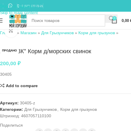
Skip to navigation
+7 (977) 677-72-21
Skip to main content
0
0,00
Нажмите, чтобы увеличить
Главная
»
Магазин
»
Для Грызунчиков
»
Корм для грызунов
»
Вака “ВК” Корм д/морских свинок
ПРОДАНО
200,00
₽
30405
Add to compare
Артикул:
30405-z
Категории:
Для Грызунчиков
,
Корм для грызунов
Штрихкод:
4607057110100
Поделиться