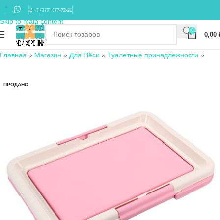
Skip to navigation
+7 (977) 677-72-21
Skip to main content
0
0,00
Главная
»
Магазин
»
Для Пёси
»
Туалетные принадлежности
»
ПРОДАНО