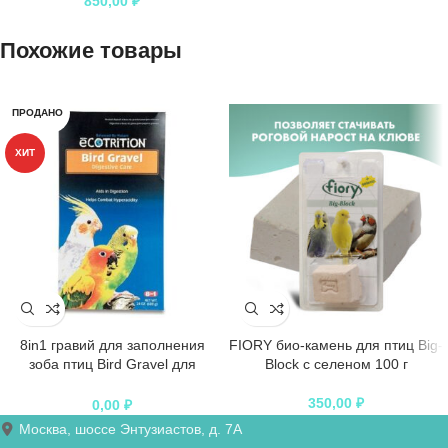
850,00
₽
Похожие товары
ПРОДАНО
ХИТ
8in1 гравий для заполнения
FIORY био-камень для птиц Big-
зоба птиц Bird Gravel для
Block с селеном 100 г
корелл, волнистых и др.
попугаев 680 г
350,00
₽
0,00
₽
Москва, шоссе Энтузиастов, д. 7А