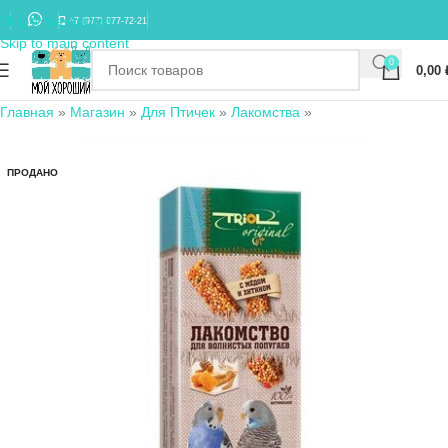
Skip to navigation
+7 (977) 677-72-21
Skip to main content
0
0,00
Главная
»
Магазин
»
Для Птичек
»
Лакомства
»
ПРОДАНО