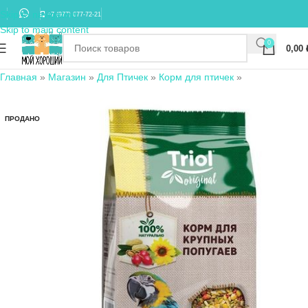
Skip to navigation
+7 (977) 677-72-21
Skip to main content
0
0,00
Главная
»
Магазин
»
Для Птичек
»
Корм для птичек
»
ПРОДАНО