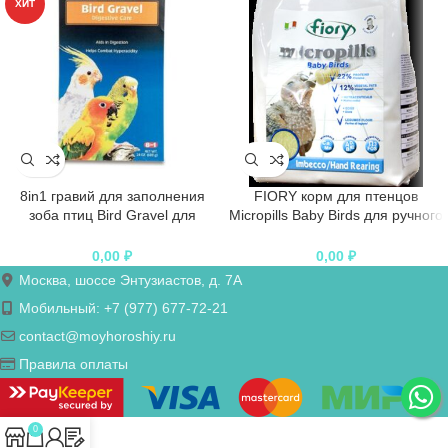
ХИТ
8in1 гравий для заполнения
FIORY корм для птенцов
зоба птиц Bird Gravel для
Micropills Baby Birds для ручного
корелл, волнистых и др.
вскармливания
попугаев 680 г
0,00
₽
0,00
₽
Москва, шоссе Энтузиастов, д. 7А
Мобильный: +7 (977) 677-72-21
contact@moyhoroshiy.ru
Правила оплаты
0