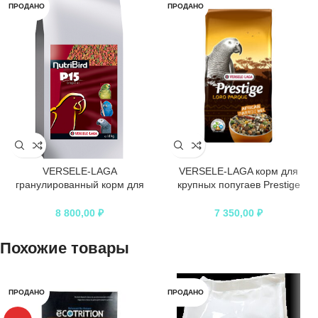
ПРОДАНО
ПРОДАНО
VERSELE-LAGA
VERSELE-LAGA корм для
гранулированный корм для
крупных попугаев Prestige
крупных попугаев NutriBird P15
PREMIUM African Parrot Loro
Tropical
Parque Mix
8 800,00
₽
7 350,00
₽
Похожие товары
ПРОДАНО
ПРОДАНО