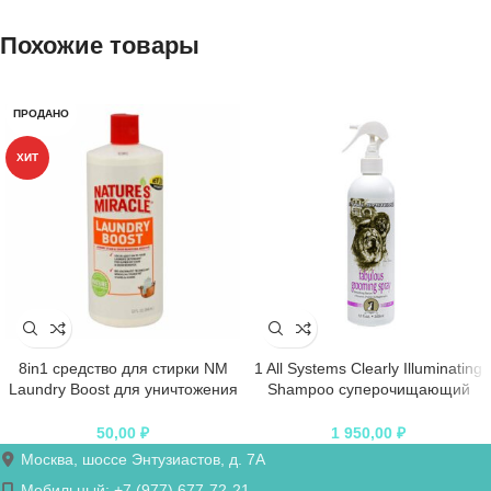
Похожие товары
ПРОДАНО
ХИТ
8in1 средство для стирки NM
1 All Systems Clearly Illuminating
Laundry Boost для уничтожения
Shampoo суперочищающий
пятен, запахов и аллергенов
шампунь для блеска 250 мл
50,00
₽
1 950,00
₽
Москва, шоссе Энтузиастов, д. 7А
Мобильный: +7 (977) 677-72-21