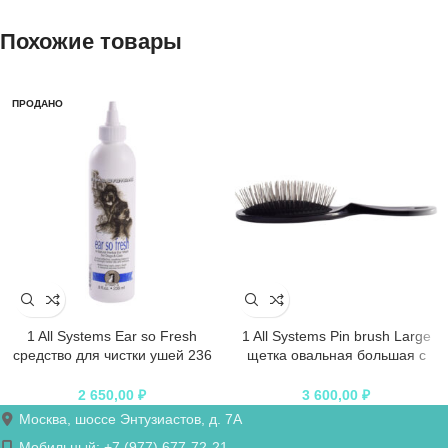
Похожие товары
ПРОДАНО
1 All Systems Ear so Fresh
1 All Systems Pin brush Large
средство для чистки ушей 236
щетка овальная большая с
мл
пластиковой ручкой зубцы 27
мм (цвета в ассортименте)
2 650,00
₽
3 600,00
₽
Москва, шоссе Энтузиастов, д. 7А
Мобильный: +7 (977) 677-72-21