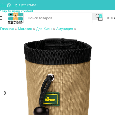
Skip to navigation
+7 (977) 677-72-21
Skip to main content
0
0,00
Главная
»
Магазин
»
Для Кисы
»
Амуниция
»