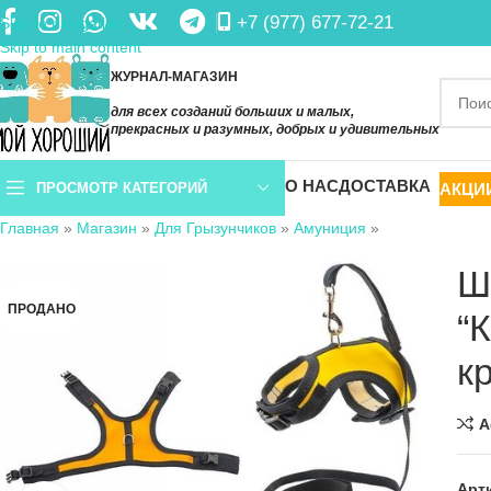
+7 (977) 677-72-21
Skip to navigation
Skip to main content
ЖУРНАЛ-МАГАЗИН
для всех созданий больших и малых,
прекрасных и разумных, добрых и удивительных
О НАС
ДОСТАВКА
АКЦИ
ПРОСМОТР КАТЕГОРИЙ
Главная
»
Магазин
»
Для Грызунчиков
»
Амуниция
»
Ш
ПРОДАНО
“
к
A
Арт