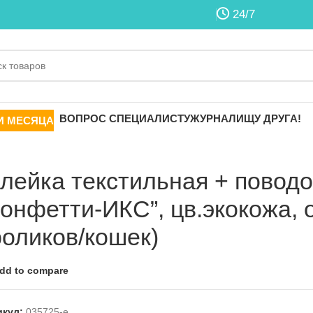
24/7
ВОПРОС СПЕЦИАЛИСТУ
ЖУРНАЛ
ИЩУ ДРУГА!
И МЕСЯЦА
лейка текстильная + повод
Конфетти-ИКС”, цв.экокожа, об
роликов/кошек)
dd to compare
икул:
035725-e