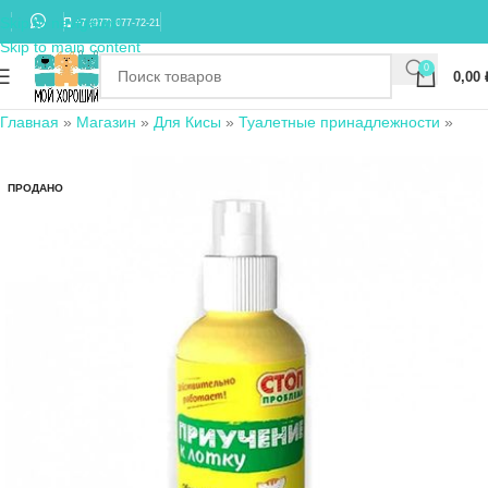
Skip to navigation
+7 (977) 677-72-21
Skip to main content
0
0,00
Главная
»
Магазин
»
Для Кисы
»
Туалетные принадлежности
»
ПРОДАНО