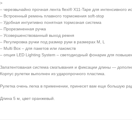
>
– черезвычайно прочная лента flexi® X11-Tape для интенсивного и
– Встроенный ремень плавного торможения soft-stop
– Удобная интуитивно понятная тормозная система
– Прорезиненная ручка
– Усовершенствованный выход ремня
– Регулировка ручки под размер руки в размерах M, L
– Multi Box – для пакетов или лакомств
– опция LED Lighting System – светодиодный фонарик для повыше
Запатентованая система сматывания и фиксации длины — дополн
Корпус рулетки выполнен из ударопрочного пластика.
Рулетка очень легка в применении, принесет вам еще большую ра
Длина 5 м, цвет оранжевый.