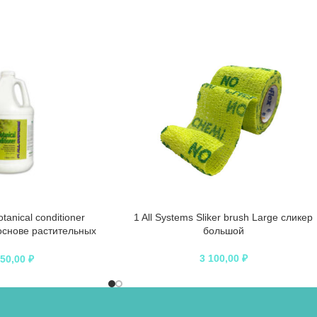
otanical conditioner
1 All Systems Sliker brush Large сликер
основе растительных
большой
ктов 3,78 л
3 100,00
₽
950,00
₽