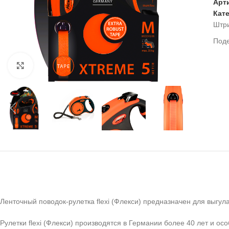
Арт
Кат
Штр
Под
Нажмите, чтобы увеличить
Ленточный поводок-рулетка flexi (Флекси) предназначен для выгула 
Рулетки flexi (Флекси) производятся в Германии более 40 лет и 