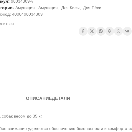
икул:
98034309-v
егории:
Амуниция
,
Амуниция
,
Для Кисы
,
Для Пёси
ихкод:
4000498034309
елиться
ОПИСАНИЕ
ДЕТАЛИ
собак весом до 35 кг.
особое внимание уделяется обеспечению безопасности и комфорта и