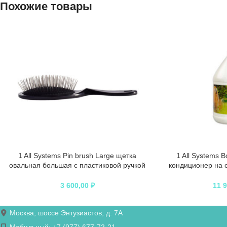
Похожие товары
1 All Systems Pin brush Large щетка
1 All Systems B
овальная большая с пластиковой ручкой
кондиционер на 
зубцы 27 мм (цвета в ассортименте)
экстра
3 600,00
₽
11 
Москва, шоссе Энтузиастов, д. 7А