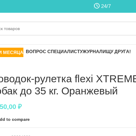
24/7
ВОПРОС СПЕЦИАЛИСТУ
ЖУРНАЛ
ИЩУ ДРУГА!
И МЕСЯЦА
оводок-рулетка flexi XTREME
обак до 35 кг. Оранжевый
550,00
₽
dd to compare