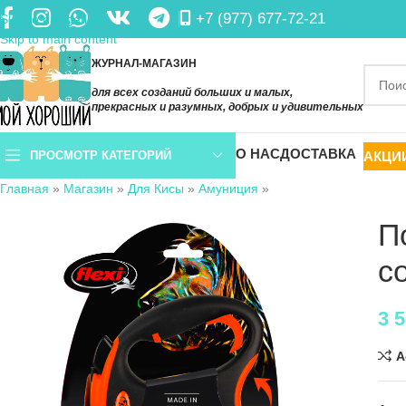
+7 (977) 677-72-21
Skip to navigation
Skip to main content
ЖУРНАЛ-МАГАЗИН
для всех созданий больших и малых,
прекрасных и разумных, добрых и удивительных
О НАС
ДОСТАВКА
АКЦИ
ПРОСМОТР КАТЕГОРИЙ
Главная
»
Магазин
»
Для Кисы
»
Амуниция
»
П
с
3 
A