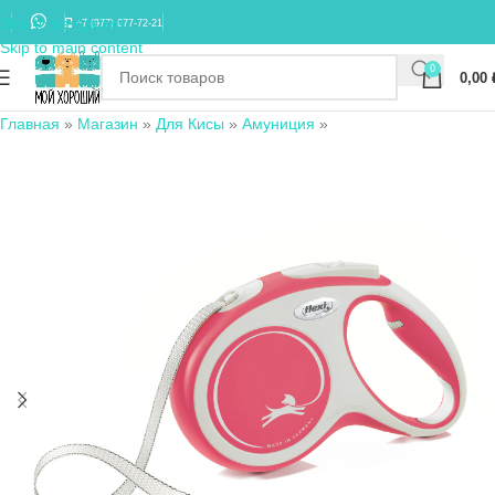
Skip to navigation
+7 (977) 677-72-21
Skip to main content
0
0,00
Главная
»
Магазин
»
Для Кисы
»
Амуниция
»