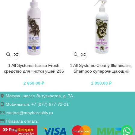
1 All Systems Ear so Fresh
1 All Systems Clearly Illuminating
средство для чистки ушей 236
Shampoo суперочищающий
мл
шампунь для блеска 250 мл
2 650,00
₽
1 950,00
₽
Москва, шоссе Энтузиастов, д. 7А
Мобильный: +7 (977) 677-72-21
contact@moyhoroshiy.ru
Правила оплаты