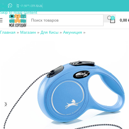
Skip to navigation
+7 (977) 677-72-21
Skip to main content
0
0,00
Главная
»
Магазин
»
Для Кисы
»
Амуниция
»