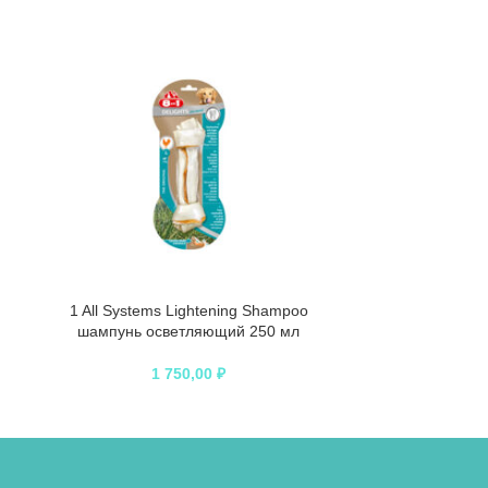
1 All Systems Lightening Shampoo
1 All Systems 
шампунь осветляющий 250 мл
1 750,00
₽