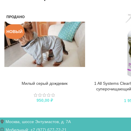
ПРОДАНО
НОВЫЙ
Милый серый дождевик
1 All Systems Clear
суперочищающий 
2
950,00
₽
1 9
Москва, шоссе Энтузиастов, д. 7А
Мобильный: +7 (977) 677-72-21