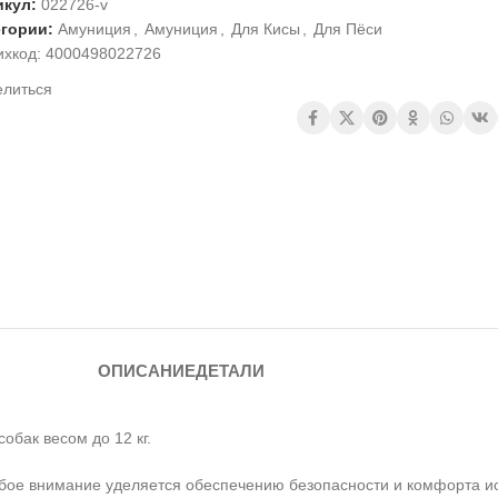
икул:
022726-v
егории:
Амуниция
,
Амуниция
,
Для Кисы
,
Для Пёси
ихкод:
4000498022726
елиться
ОПИСАНИЕ
ДЕТАЛИ
обак весом до 12 кг.
особое внимание уделяется обеспечению безопасности и комфорта и