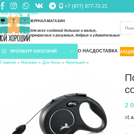
+7 (977) 677-72-21
Skip to navigation
Skip to main content
ЖУРНАЛ-МАГАЗИН
для всех созданий больших и малых,
прекрасных и разумных, добрых и удивительных
О НАС
ДОСТАВКА
АКЦИ
ПРОСМОТР КАТЕГОРИЙ
Главная
»
Магазин
»
Для Кисы
»
Амуниция
»
П
с
2 
A