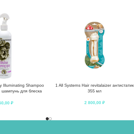
ly Illuminating Shampoo
1 All Systems Hair revitalaizer антистатик
шампунь для блеска
355 мл
50 мл
2 800,00
₽
50,00
₽