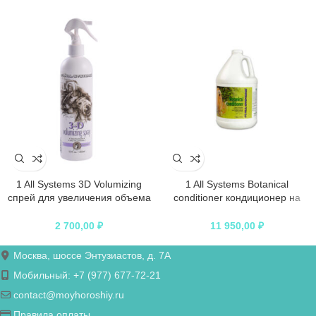
1 All Systems 3D Volumizing
1 All Systems Botanical
спрей для увеличения объема
conditioner кондиционер на
355 мл
основе растительных экстрактов
3,78 л
2 700,00
₽
11 950,00
₽
Москва, шоссе Энтузиастов, д. 7А
Мобильный: +7 (977) 677-72-21
contact@moyhoroshiy.ru
Правила оплаты