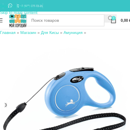
Skip to navigation
+7 (977) 677-72-21
Skip to main content
0
0,00
Главная
»
Магазин
»
Для Кисы
»
Амуниция
»