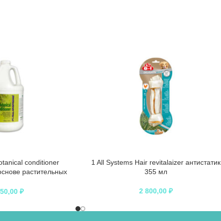
otanical conditioner
1 All Systems Hair revitalaizer антистатик
основе растительных
355 мл
ктов 3,78 л
2 800,00
₽
950,00
₽