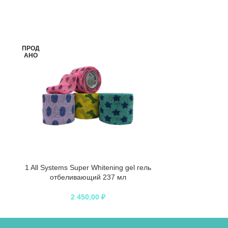
ПРОД
АНО
1 All Systems Super Whitening gel гель
1 All Systems S
отбеливающий 237 мл
Shampoo шам
2 450,00
₽