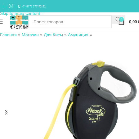
Skip to navigation
+7 (977) 677-72-21
Skip to main content
0
0,00
Главная
»
Магазин
»
Для Кисы
»
Амуниция
»