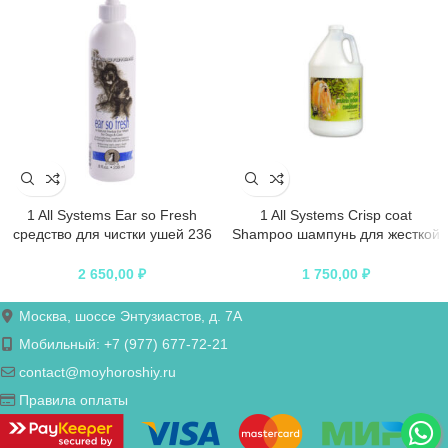
1 All Systems Ear so Fresh
1 All Systems Crisp coat
средство для чистки ушей 236
Shampoo шампунь для жесткой
мл
шерсти 250 мл
2 650,00
₽
1 750,00
₽
Москва, шоссе Энтузиастов, д. 7А
Мобильный: +7 (977) 677-72-21
contact@moyhoroshiy.ru
Правила оплаты