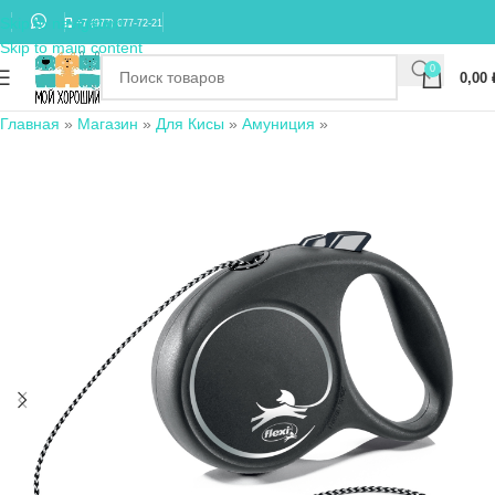
Skip to navigation
+7 (977) 677-72-21
Skip to main content
0
0,00
Главная
»
Магазин
»
Для Кисы
»
Амуниция
»