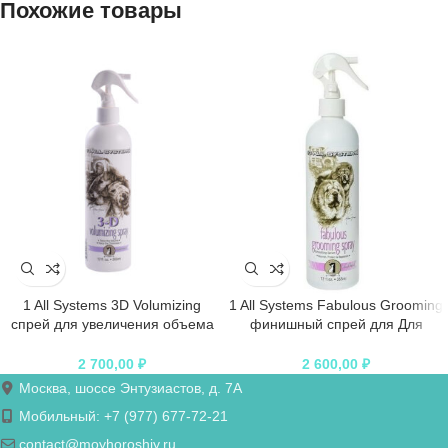
Похожие товары
1 All Systems 3D Volumizing
1 All Systems Fabulous Grooming
спрей для увеличения объема
финишный спрей для Для
355 мл
Кисы>Груминг;Для
Пёси>Груминга 355 мл
2 700,00
₽
2 600,00
₽
Москва, шоссе Энтузиастов, д. 7А
Мобильный: +7 (977) 677-72-21
contact@moyhoroshiy.ru