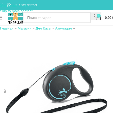
Skip to navigation
+7 (977) 677-72-21
Skip to main content
0
0,00
Главная
»
Магазин
»
Для Кисы
»
Амуниция
»