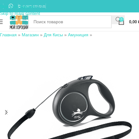
Skip to navigation
+7 (977) 677-72-21
Skip to main content
0
0,00
Главная
»
Магазин
»
Для Кисы
»
Амуниция
»