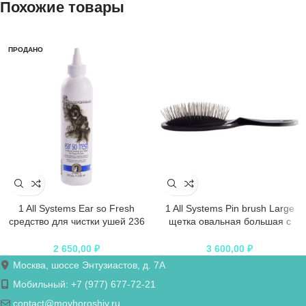
Похожие товары
ПРОДАНО
1 All Systems Ear so Fresh
1 All Systems Pin brush Large
средство для чистки ушей 236
щетка овальная большая с
мл
пластиковой ручкой зубцы 27
мм (цвета в ассортименте)
2 650,00
₽
3 600,00
₽
Москва, шоссе Энтузиастов, д. 7А
Мобильный: +7 (977) 677-72-21
contact@moyhoroshiy.ru