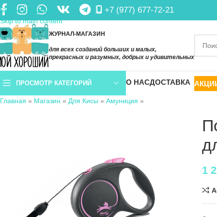
+7 (977) 677-72-21
Skip to navigation
Skip to main content
ЖУРНАЛ-МАГАЗИН
для всех созданий больших и малых,
прекрасных и разумных, добрых и удивительных
О НАС
ДОСТАВКА
АКЦИ
ПРОСМОТР КАТЕГОРИЙ
Главная
»
Магазин
»
Для Кисы
»
Амуниция
»
П
д
1 
A