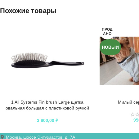
Похожие товары
ПРОД
АНО
НОВЫЙ
1 All Systems Pin brush Large щетка
Милый се
овальная большая с пластиковой ручкой
зубцы 27 мм (цвета в ассортименте)
95
3 600,00
₽
Москва, шоссе Энтузиастов, д. 7А