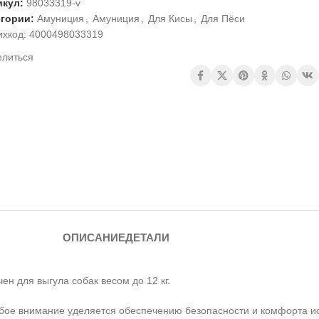
икул:
98033319-v
егории:
Амуниция
,
Амуниция
,
Для Кисы
,
Для Пёси
ихкод:
4000498033319
елиться
ОПИСАНИЕ
ДЕТАЛИ
чен для выгула собак весом до 12 кг.
особое внимание уделяется обеспечению безопасности и комфорта и