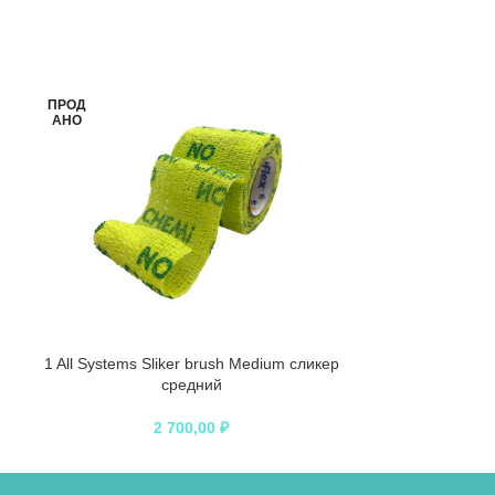
ПРОД
АНО
1 All Systems Sliker brush Medium сликер
1 All Systems 
средний
2 700,00
₽