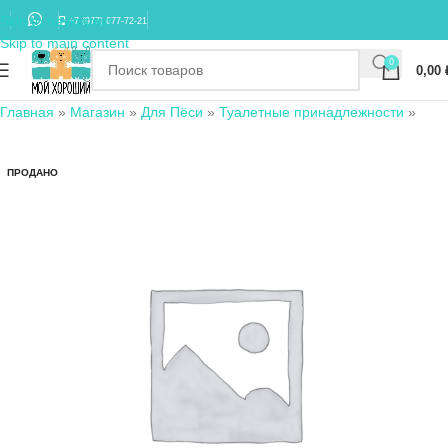
Skip to navigation
+7 (977) 677-72-21
Skip to main content
0
0,00
Главная
»
Магазин
»
Для Пёси
»
Туалетные принадлежности
»
ПРОДАНО