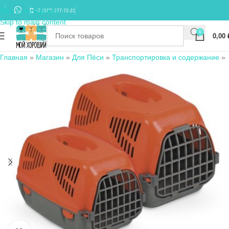
Skip to navigation
+7 (977) 677-72-21
Skip to main content
0
0,00
Главная
»
Магазин
»
Для Пёси
»
Транспортировка и содержание
»