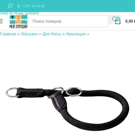
Skip to navigation
+7 (977) 677-72-21
Skip to main content
0
0,00
Главная
»
Магазин
»
Для Кисы
»
Амуниция
»