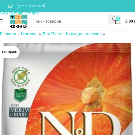
Skip to navigation
+7 (977) 677-72-21
Skip to main content
0
0,00
Главная
»
Магазин
»
Для Пёси
»
Корм для пёсиков
»
ПРОДАНО