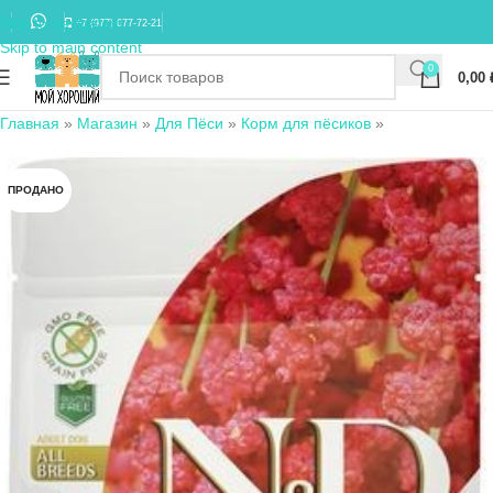
Skip to navigation
+7 (977) 677-72-21
Skip to main content
0
0,00
Главная
»
Магазин
»
Для Пёси
»
Корм для пёсиков
»
ПРОДАНО