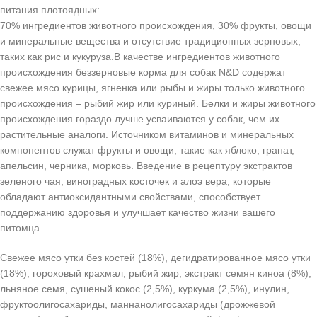
питания плотоядных:
70% ингредиентов животного происхождения, 30% фрукты, овощи
и минеральные вещества и отсутствие традиционных зерновых,
таких как рис и кукуруза.В качестве ингредиентов животного
происхождения беззерновые корма для собак N&D содержат
свежее мясо курицы, ягненка или рыбы и жиры только животного
происхождения – рыбий жир или куриный. Белки и жиры животного
происхождения гораздо лучше усваиваются у собак, чем их
растительные аналоги. Источником витаминов и минеральных
компонентов служат фрукты и овощи, такие как яблоко, гранат,
апельсин, черника, морковь. Введение в рецептуру экстрактов
зеленого чая, виноградных косточек и алоэ вера, которые
обладают антиоксидантными свойствами, способствует
поддержанию здоровья и улучшает качество жизни вашего
питомца.
Cвежее мясо утки без костей (18%), дегидратированное мясо утки
(18%), гороховый крахмал, рыбий жир, экстракт семян киноа (8%),
льняное семя, сушеный кокос (2,5%), куркума (2,5%), инулин,
фруктоолигосахариды, маннанолигосахариды (дрожжевой