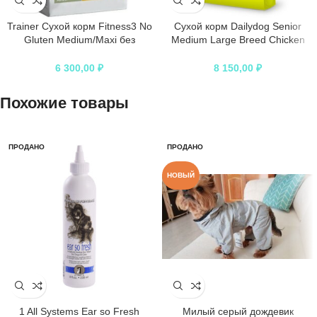
Trainer Сухой корм Fitness3 No
Сухой корм Dailydog Senior
Gluten Medium/Maxi без
Medium Large Breed Chicken
глютена д/взрослых собак
Rice для пожилых собак
средних и крупных пород с
средних и крупных пород с
6 300,00
₽
8 150,00
₽
уткой и рисом 12,5кг
курицей и рисом
Похожие товары
ПРОДАНО
ПРОДАНО
НОВЫЙ
1 All Systems Ear so Fresh
Милый серый дождевик