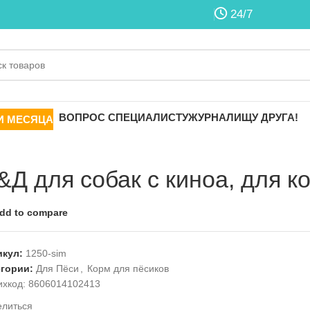
24/7
ВОПРОС СПЕЦИАЛИСТУ
ЖУРНАЛ
ИЩУ ДРУГА!
И МЕСЯЦА
&Д для собак с киноа, для к
dd to compare
икул:
1250-sim
егории:
Для Пёси
,
Корм для пёсиков
ихкод:
8606014102413
елиться