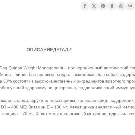
ОПИСАНИЕ
ДЕТАЛИ
Dog Quinoa Weight Management – полнорационный диетический св
Киноа – линия беззерновых натуральных кормов для собак, содер
а 60% состоят из высококачественных ингредиентов животного про
пособствующий здоровому пищеварению, поддерживающий иммунную
рокколи, спаржа, фруктоолигосахариды, холина хлорид, подорожник
D3 – 400 МЕ; Витамин Е – 130 мг; Хелат цинка аналогичный метио
 глицина – 70 мг; Хелат меди аналогичный метионин гидроксилазе 