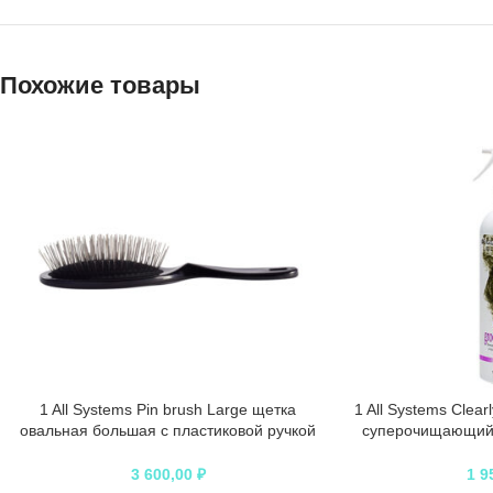
Похожие товары
1 All Systems Pin brush Large щетка
1 All Systems Clear
овальная большая с пластиковой ручкой
суперочищающий 
зубцы 27 мм (цвета в ассортименте)
2
3 600,00
₽
1 9