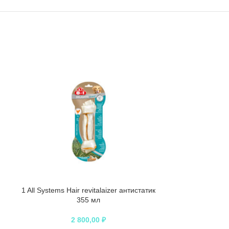
1 All Systems Hair revitalaizer антистатик
1 All Syste
355 мл
шампунь о
2 800,00
₽