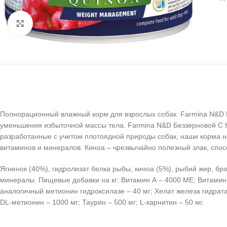
Нажмите, чтобы увеличить
Полнорационный влажный корм для взрослых собак. Farmina N&D 
уменьшения избыточной массы тела. Farmina N&D Беззерновой С 
разработанные с учетом плотоядной природы собак, наши корма н
витаминов и минералов. Киноа – чрезвычайно полезный злак, с
Ягненок (40%), гидролизат белка рыбы, киноа (5%), рыбий жир, б
минералы. Пищевые добавки на кг: Витамин А – 4000 МЕ; Витамин 
аналогичный метионин гидроксилазе – 40 мг; Хелат железа гидрата
DL-метионин – 1000 мг; Таурин – 500 мг; L-карнитин – 50 мг.