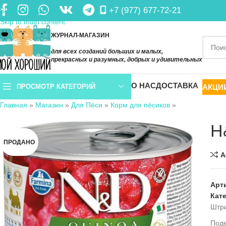
+7 (977) 677-72-21
Skip to navigation
Skip to main content
ЖУРНАЛ-МАГАЗИН
для всех созданий больших и малых,
прекрасных и разумных, добрых и удивительных
О НАС
ДОСТАВКА
АКЦИ
ПРОСМОТР КАТЕГОРИЙ
Главная
»
Магазин
»
Для Пёси
»
Корм для пёсиков
»
Н
ПРОДАНО
A
Арт
Кат
Штр
Под