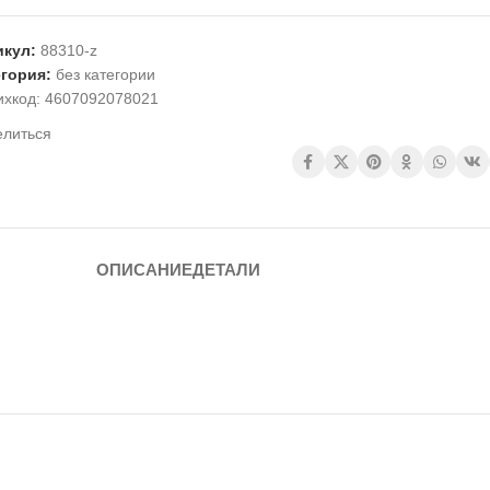
икул:
88310-z
егория:
без категории
ихкод:
4607092078021
елиться
ОПИСАНИЕ
ДЕТАЛИ