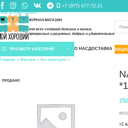
+7 (977) 677-72-21
Skip to navigation
Skip to main content
ЖУРНАЛ-МАГАЗИН
для всех созданий больших и малых,
прекрасных и разумных, добрых и удивительных
О НАС
ДОСТАВКА
АКЦИ
ПРОСМОТР КАТЕГОРИЙ
Главная
»
Магазин
»
без категории
»
N
ПРОДАНО
*
25
883
A