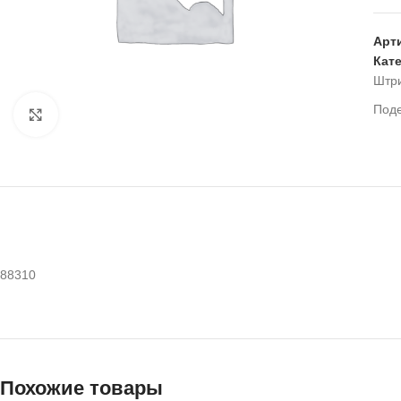
Арт
Кат
Штр
Под
Нажмите, чтобы увеличить
88310
Похожие товары