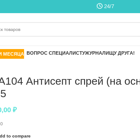
24/7
ВОПРОС СПЕЦИАЛИСТУ
ЖУРНАЛ
ИЩУ ДРУГА!
И МЕСЯЦА
A104 Антисепт спрей (на ос
15
0,00
₽
10
dd to compare