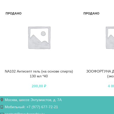
ПРОДАНО
ПРОДАНО
NA102 Антисепт гель (на основе спирта)
ЗООФОРТУНА До
130 мл *40
(эк
200,00
₽
4 0
Москва, шоссе Энтузиастов, д. 7А
Мобильный: +7 (977) 677-72-21