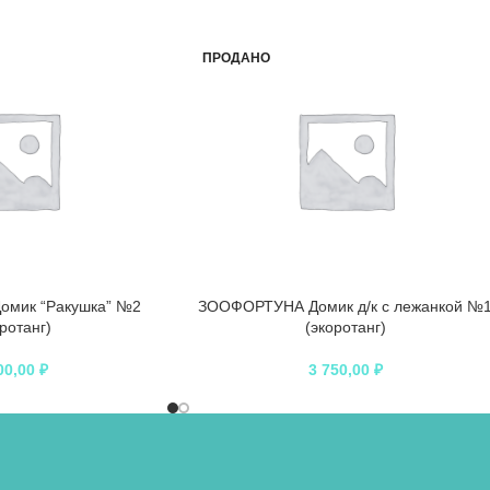
ПРОДАНО
мик “Ракушка” №2
ЗООФОРТУНА Домик д/к с лежанкой №
оротанг)
(экоротанг)
00,00
₽
3 750,00
₽