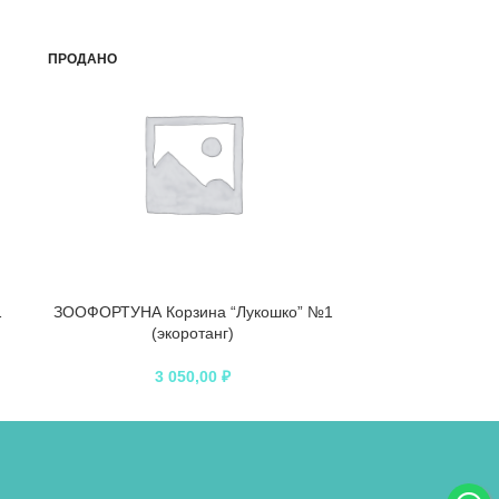
ПРОДАНО
ПРОДАНО
1
ЗООФОРТУНА Корзина “Лукошко” №1
ЗООФОРТУНА
(экоротанг)
(А
3 050,00
₽