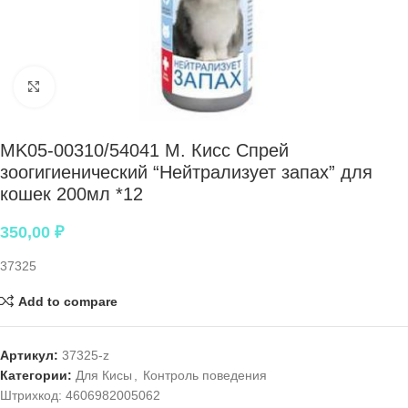
Нажмите, чтобы увеличить
MK05-00310/54041 М. Кисс Спрей
зоогигиенический “Нейтрализует запах” для
кошек 200мл *12
350,00
₽
37325
Add to compare
Артикул:
37325-z
Категории:
Для Кисы
,
Контроль поведения
Штрихкод:
4606982005062