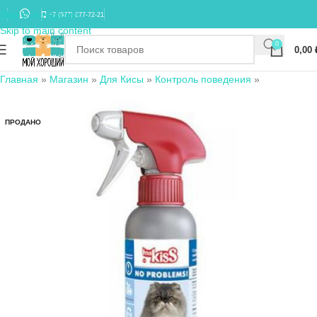
Skip to navigation
+7 (977) 677-72-21
Skip to main content
0
0,00
Главная
»
Магазин
»
Для Кисы
»
Контроль поведения
»
ПРОДАНО