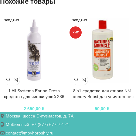
Похожие товары
ПРОДАНО
ПРОДАНО
ХИТ
1 All Systems Ear so Fresh
8in1 средство для стирки NM
средство для чистки ушей 236
Laundry Boost для уничтожения
мл
пятен, запахов и аллергенов
2 650,00
₽
50,00
₽
Москва, шоссе Энтузиастов, д. 7А
Мобильный: +7 (977) 677-72-21
contact@moyhoroshiy.ru