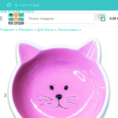
Skip to navigation
+7 (977) 677-72-21
Skip to main content
0
0,00
Главная
»
Магазин
»
Для Кисы
»
Аксессуары
»