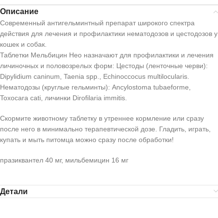
Описание
Современный антигельминтный препарат широкого спектра
действия для лечения и профилактики нематодозов и цестодозов у
кошек и собак.
Таблетки Мельбицин Нео назначают для профилактики и лечения
личиночных и половозрелых форм: Цестоды (ленточные черви):
Dipylidium caninum, Taenia spp., Echinoccocus multilocularis.
Нематодозы (круглые гельминты): Ancylostoma tubaeforme,
Toxocara cati, личинки Dirofilaria immitis.
Скормите животному таблетку в утреннее кормление или сразу
после него в минимально терапевтической дозе. Гладить, играть,
купать и мыть питомца можно сразу после обработки!
празиквантел 40 мг, мильбемицин 16 мг
Детали