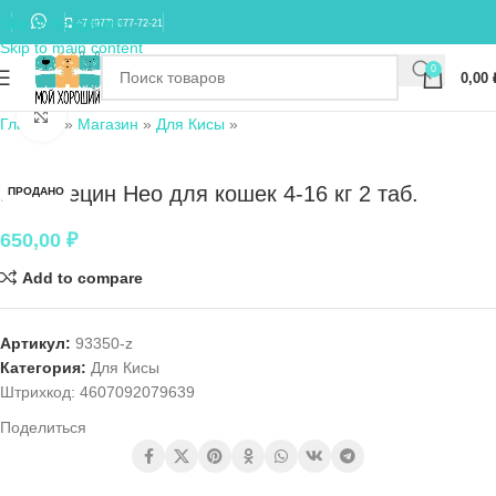
Skip to navigation
+7 (977) 677-72-21
Skip to main content
0
0,00
Нажмите, чтобы увеличить
Главная
»
Магазин
»
Для Кисы
»
Мильбецин Нео для кошек 4-16 кг 2 таб.
ПРОДАНО
650,00
₽
Add to compare
Артикул:
93350-z
Категория:
Для Кисы
Штрихкод:
4607092079639
Поделиться