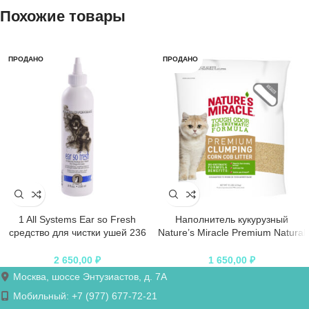
Похожие товары
ПРОДАНО
ПРОДАНО
1 All Systems Ear so Fresh
Наполнитель кукурузный
средство для чистки ушей 236
Nature’s Miracle Premium Natural
мл
Care для кошачьего туалета
комкующийся 4,5 кг (10 л)
2 650,00
₽
1 650,00
₽
Москва, шоссе Энтузиастов, д. 7А
Мобильный: +7 (977) 677-72-21