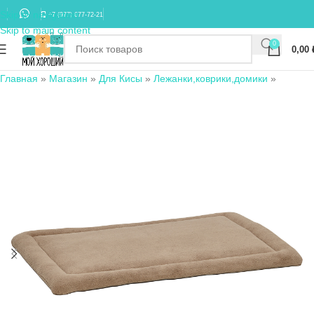
Skip to navigation
+7 (977) 677-72-21
Skip to main content
0
0,00
Главная
»
Магазин
»
Для Кисы
»
Лежанки,коврики,домики
»