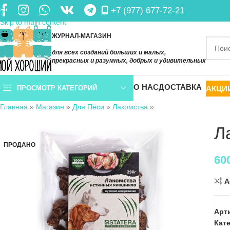
+7 (977) 677-72-21
Skip to navigation
Skip to main content
ЖУРНАЛ-МАГАЗИН
для всех созданий больших и малых,
прекрасных и разумных, добрых и удивительных
О НАС
ДОСТАВКА
АКЦИ
ПРОСМОТР КАТЕГОРИЙ
Главная
»
Магазин
»
Для Пёси
»
Лакомства
»
Л
ПРОДАНО
60
A
Арт
Кат