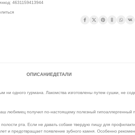
ихкод:
4631159413944
елиться
ОПИСАНИЕ
ДЕТАЛИ
 ни одного гурмана. Лакомства изготовлены путем сушки, не соде
 ваш любимец получил по-настоящему полезный гипоаллергенный п
полости рта. Если не давать собаке твердую пищу для профилакти
алет и предотвращает появление зубного камня. Особенно рекоме