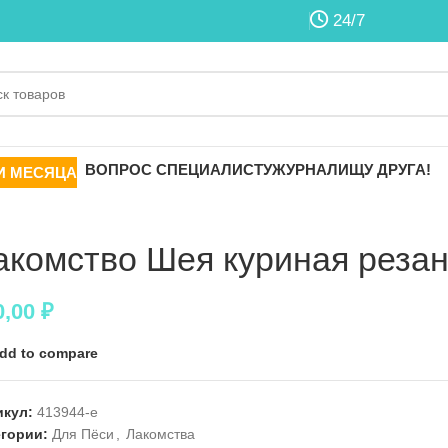
24/7
ВОПРОС СПЕЦИАЛИСТУ
ЖУРНАЛ
ИЩУ ДРУГА!
И МЕСЯЦА
акомство Шея куриная реза
0,00
₽
dd to compare
икул:
413944-e
егории:
Для Пёси
,
Лакомства