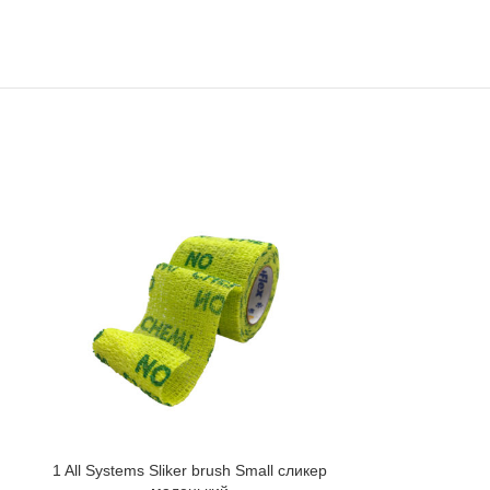
1 All Systems Sliker brush Small сликер
1 All Systems S