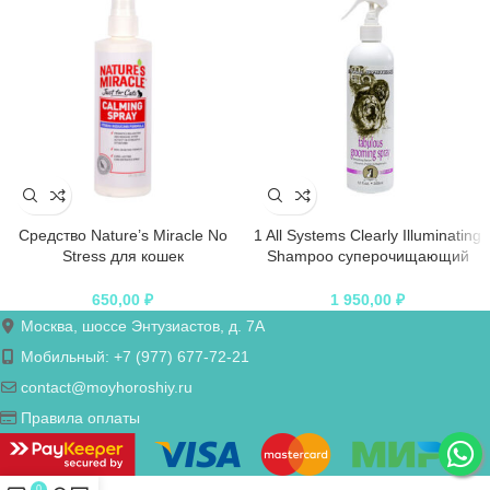
Средство Nature’s Miracle No
1 All Systems Clearly Illuminating
Stress для кошек
Shampoo суперочищающий
успокаивающее “Антистресс”
шампунь для блеска 250 мл
спрей 236 мл
650,00
₽
1 950,00
₽
Москва, шоссе Энтузиастов, д. 7А
Мобильный: +7 (977) 677-72-21
contact@moyhoroshiy.ru
Правила оплаты
0