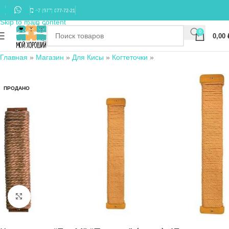
Skip to navigation
+7 (977) 677-72-21
Skip to main content
0
0,00
Главная
»
Магазин
»
Для Кисы
»
Когтеточки
»
ПРОДАНО
Нажмите, чтобы увеличить