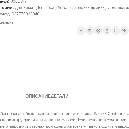
икул:
830DD-v
егории:
Для Кисы
,
Для Пёси
,
Лежанки,коврики,домики
,
Лежанки,к
ихкод:
027773022046
елиться
ОПИСАНИЕ
ДЕТАЛИ
обеспечивает безопасность животного и хозяина. Клетки Contour, 
по периметру двери для дополнительной безопасности в сочетании
шие отверстия, позволяя домашним животным легко входить и выхо