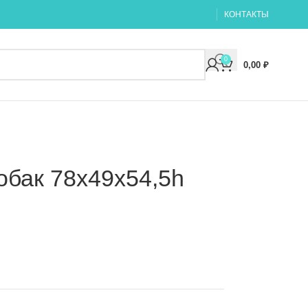
КОНТАКТЫ
0
0,00
₽
обак 78х49х54,5h