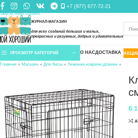
+7 (977) 677-72-21
Skip to navigation
Skip to main content
ЖУРНАЛ-МАГАЗИН
для всех созданий больших и малых,
прекрасных и разумных, добрых и удивительных
О НАС
ДОСТАВКА
АКЦИ
ПРОСМОТР КАТЕГОРИЙ
Главная
»
Магазин
»
Для Кисы
»
Лежанки,коврики,домики
»
К
с
6 
A