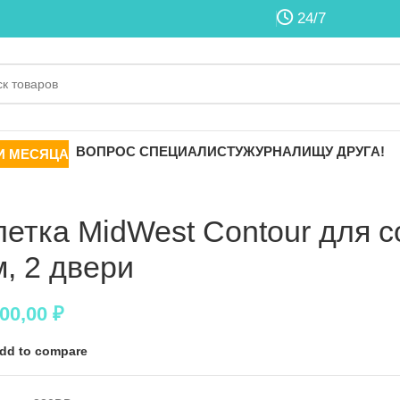
24/7
ВОПРОС СПЕЦИАЛИСТУ
ЖУРНАЛ
ИЩУ ДРУГА!
И МЕСЯЦА
летка MidWest Contour для с
м, 2 двери
100,00
₽
dd to compare