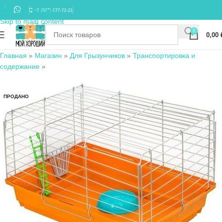
Skip to navigation
+7 (977) 677-72-21
Skip to main content
0
0,00
Главная
»
Магазин
»
Для Грызунчиков
»
Транспортировка и
содержание
»
ПРОДАНО