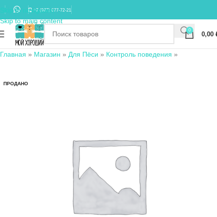
Skip to navigation
+7 (977) 677-72-21
Skip to main content
0
0,00
Главная
»
Магазин
»
Для Пёси
»
Контроль поведения
»
ПРОДАНО