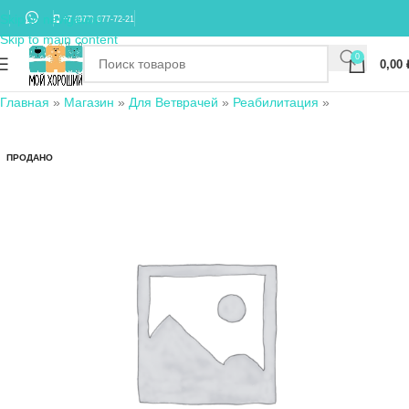
Skip to navigation
+7 (977) 677-72-21
Skip to main content
0
0,00
Главная
»
Магазин
»
Для Ветврачей
»
Реабилитация
»
ПРОДАНО