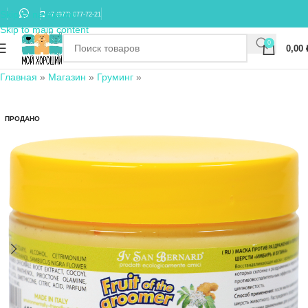
Skip to navigation
+7 (977) 677-72-21
Skip to main content
0
0,00
Главная
»
Магазин
»
Груминг
»
ПРОДАНО