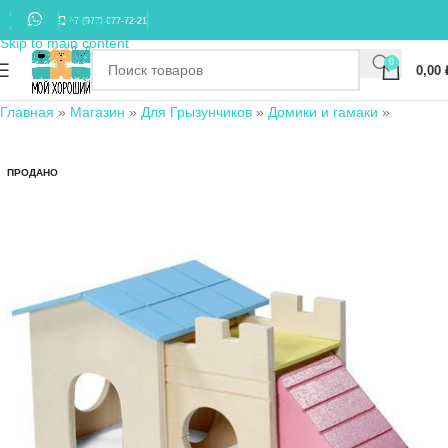
Skip to navigation
+7 (977) 677-72-21
Skip to main content
0
0,00
Главная
»
Магазин
»
Для Грызунчиков
»
Домики и гамаки
»
ПРОДАНО