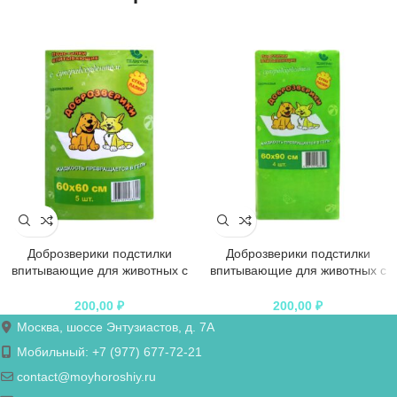
Доброзверики подстилки
Доброзверики подстилки
впитывающие для животных с
впитывающие для животных с
суперабсорбентом 60х60 см, 5
суперабсорбентом 60х90 см, 4
шт. “Сухие лапки”
шт. “Сухие лапки”
200,00
₽
200,00
₽
Москва, шоссе Энтузиастов, д. 7А
Мобильный: +7 (977) 677-72-21
contact@moyhoroshiy.ru