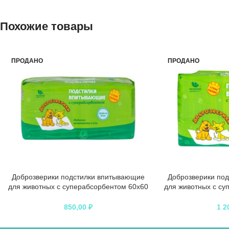
Похожие товары
ПРОДАНО
ПРОДАНО
Доброзверики подстилки впитывающие
Доброзверики по
для животных с суперабсорбентом 60х60
для животных с су
см, 30 шт. “Сухие лапки”
см, 30 шт.
850,00
₽
1 2