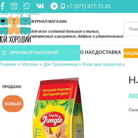
+7 (977) 677-72-21
Skip to navigation
Skip to main content
ЖУРНАЛ-МАГАЗИН
для всех созданий больших и малых,
прекрасных и разумных, добрых и удивительных
О НАС
ДОСТАВКА
АКЦИ
ПРОСМОТР КАТЕГОРИЙ
Главная
»
Магазин
»
Для Грызунчиков
»
Корм для грызунов
»
H
ПРОДАНО
40
НОВЫЙ
Сам