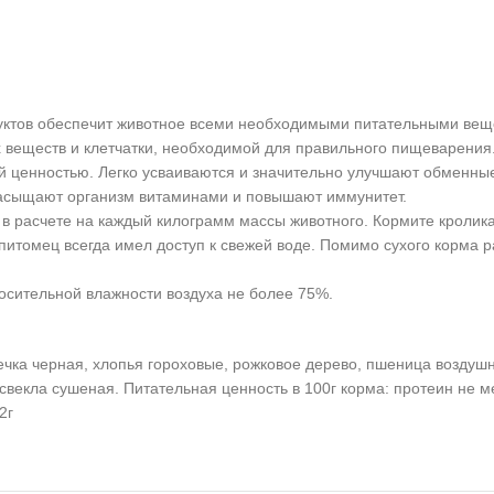
руктов обеспечит животное всеми необходимыми питательными вещ
х веществ и клетчатки, необходимой для правильного пищеварения
ой ценностью. Легко усваиваются и значительно улучшают обменны
насыщают организм витаминами и повышают иммунитет.
в расчете на каждый килограмм массы животного. Кормите кролика 
 питомец всегда имел доступ к свежей воде. Помимо сухого корма 
носительной влажности воздуха не более 75%.
мечка черная, хлопья гороховые, рожковое дерево, пшеница воздуш
екла сушеная. Питательная ценность в 100г корма: протеин не мен
2г