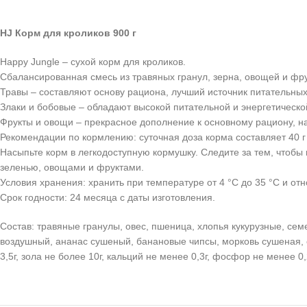
HJ Корм для кроликов 900 г
Happy Jungle – сухой корм для кроликов.
Сбалансированная смесь из травяных гранул, зерна, овощей и ф
Травы – составляют основу рациона, лучший источник питательны
Злаки и бобовые – обладают высокой питательной и энергетическ
Фрукты и овощи – прекрасное дополнение к основному рациону, 
Рекомендации по кормлению: суточная доза корма составляет 40 г 
Насыпьте корм в легкодоступную кормушку. Следите за тем, чтобы
зеленью, овощами и фруктами.
Условия хранения: хранить при температуре от 4 °C до 35 °C и от
Срок годности: 24 месяца с даты изготовления.
Состав: травяные гранулы, овес, пшеница, хлопья кукурузные, се
воздушный, ананас сушеный, банановые чипсы, морковь сушеная, св
3,5г, зола не более 10г, кальций не менее 0,3г, фосфор не менее 0,