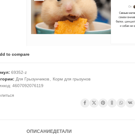
dd to compare
икул:
69352-z
егории:
Для Грызунчиков
,
Корм для грызунов
ихкод:
4607092076119
елиться
ОПИСАНИЕ
ДЕТАЛИ