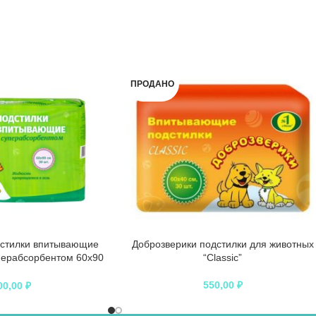
ПРОДАНО
дстилки впитывающие
Доброзверики подстилки для животных
перабсорбентом 60х90
“Classic”
 “Сухие лапки”
550,00
₽
00,00
₽