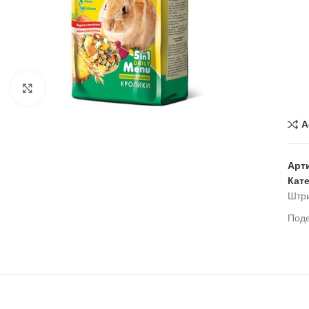
Нажмите, чтобы увеличить
A
Арт
Кат
Штр
Под