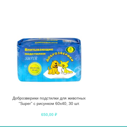
ПРОДАНО
Доброзверики подстилки для животных
Доброзверики 
“Super” с рисунком 60х40, 30 шт.
60х40,
650,00
₽