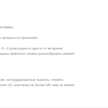
ествами.
.
е процессы в организме.
2—3 раза в день в одно и то же время.
рацион животного можно разнообразить свежей
ная, экструдированные гранулы, ячмень
ее 11г, клетчатка не более 18г, жир не менее