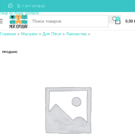
Skip to navigation
+7 (977) 677-72-21
Skip to main content
0
0,00
Главная
»
Магазин
»
Для Пёси
»
Лакомства
»
ПРОДАНО