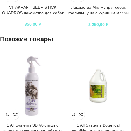
VITAKRAFT BEEF-STICK
Лакомство Мнямс для собак
QUADROS лакомство для собак
кроличьи уши с куриным мясом
700 г
350,00
₽
2 250,00
₽
Похожие товары
1 All Systems 3D Volumizing
1 All Systems Botanical
спрей для увеличения объема
conditioner кондиционер на