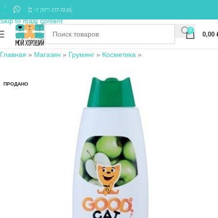
Skip to navigation
+7 (977) 677-72-21
Skip to main content
0
0,00
Главная
»
Магазин
»
Груминг
»
Косметика
»
ПРОДАНО