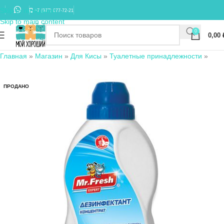
Skip to navigation
+7 (977) 677-72-21
Skip to main content
0
0,00
Главная
»
Магазин
»
Для Кисы
»
Туалетные принадлежности
»
ПРОДАНО