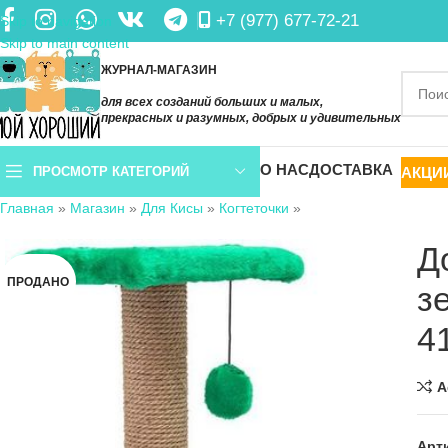
+7 (977) 677-72-21
Skip to navigation
Skip to main content
ЖУРНАЛ-МАГАЗИН
для всех созданий больших и малых,
прекрасных и разумных, добрых и удивительных
О НАС
ДОСТАВКА
АКЦИ
ПРОСМОТР КАТЕГОРИЙ
Главная
»
Магазин
»
Для Кисы
»
Когтеточки
»
Д
ПРОДАНО
з
4
A
Арт