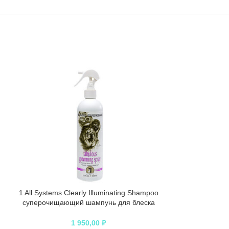
1 All Systems Clearly Illuminating Shampoo
1 All Syste
суперочищающий шампунь для блеска
финишны
250 мл
Кисы>Груминг
1 950,00
₽