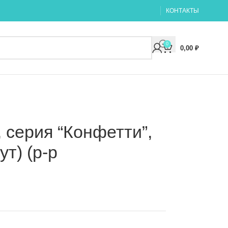
КОНТАКТЫ
0
0,00
₽
 серия “Конфетти”,
ут) (р-р