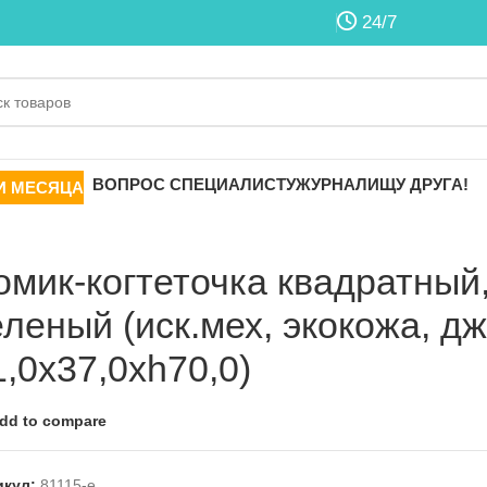
24/7
ВОПРОС СПЕЦИАЛИСТУ
ЖУРНАЛ
ИЩУ ДРУГА!
И МЕСЯЦА
омик-когтеточка квадратный,
еленый (иск.мех, экокожа, дж
1,0х37,0хh70,0)
dd to compare
икул:
81115-e