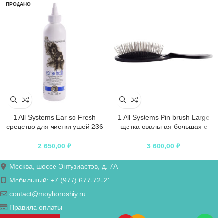
ПРОДАНО
1 All Systems Ear so Fresh
1 All Systems Pin brush Large
средство для чистки ушей 236
щетка овальная большая с
мл
пластиковой ручкой зубцы 27
мм (цвета в ассортименте)
2 650,00
₽
3 600,00
₽
Москва, шоссе Энтузиастов, д. 7А
Мобильный: +7 (977) 677-72-21
contact@moyhoroshiy.ru
Правила оплаты