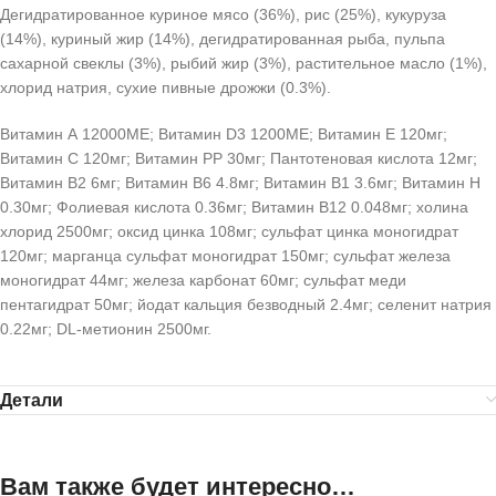
Дегидратированное куриное мясо (36%), рис (25%), кукуруза
(14%), куриный жир (14%), дегидратированная рыба, пульпа
сахарной свеклы (3%), рыбий жир (3%), растительное масло (1%),
хлорид натрия, сухие пивные дрожжи (0.3%).
Витамин А 12000МЕ; Витамин D3 1200МЕ; Витамин Е 120мг;
Витамин С 120мг; Витамин PP 30мг; Пантотеновая кислота 12мг;
Витамин В2 6мг; Витамин В6 4.8мг; Витамин В1 3.6мг; Витамин Н
0.30мг; Фолиевая кислота 0.36мг; Витамин В12 0.048мг; холина
хлорид 2500мг; оксид цинка 108мг; сульфат цинка моногидрат
120мг; марганца сульфат моногидрат 150мг; сульфат железа
моногидрат 44мг; железа карбонат 60мг; сульфат меди
пентагидрат 50мг; йодат кальция безводный 2.4мг; селенит натрия
0.22мг; DL-метионин 2500мг.
Детали
Вам также будет интересно…