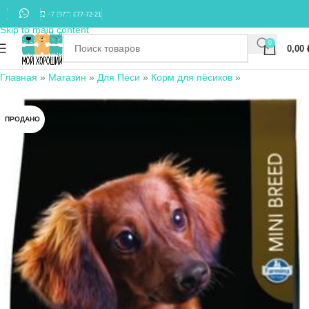
Skip to navigation
+7 (977) 677-72-21
Skip to main content
0
0,00
Главная
»
Магазин
»
Для Пёси
»
Корм для пёсиков
»
ПРОДАНО