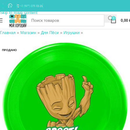
Skip to navigation
+7 (977) 677-72-21
Skip to main content
0
0,00
Главная
»
Магазин
»
Для Пёси
»
Игрушки
»
ПРОДАНО