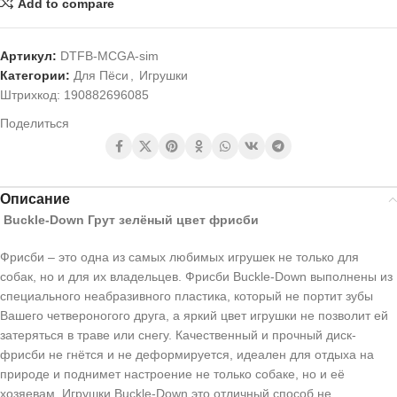
Add to compare
Артикул:
DTFB-MCGA-sim
Категории:
Для Пёси
,
Игрушки
Штрихкод:
190882696085
Поделиться
Описание
Buckle-Down Грут зелёный цвет фрисби
Фрисби – это одна из самых любимых игрушек не только для
собак, но и для их владельцев. Фрисби Buckle-Down выполнены из
специального неабразивного пластика, который не портит зубы
Вашего четвероногого друга, а яркий цвет игрушки не позволит ей
затеряться в траве или снегу. Качественный и прочный диск-
фрисби не гнётся и не деформируется, идеален для отдыха на
природе и поднимет настроение не только собаке, но и её
хозяевам. Игрушки Buckle-Down это отличный способ не