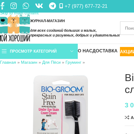
+7 (977) 677-72-21
Skip to navigation
Skip to main content
ЖУРНАЛ-МАГАЗИН
для всех созданий больших и малых,
прекрасных и разумных, добрых и удивительных
О НАС
ДОСТАВКА
АКЦИ
ПРОСМОТР КАТЕГОРИЙ
Главная
»
Магазин
»
Для Пёси
»
Груминг
»
B
с
3 
A