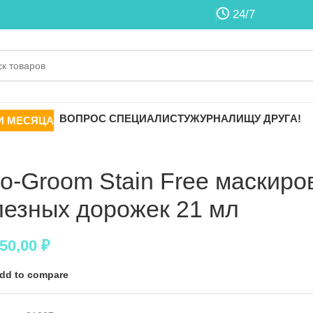
24/7
ВОПРОС СПЕЦИАЛИСТУ
ЖУРНАЛ
ИЩУ ДРУГА!
И МЕСЯЦА
io-Groom Stain Free маскиров
лезных дорожек 21 мл
050,00
₽
dd to compare