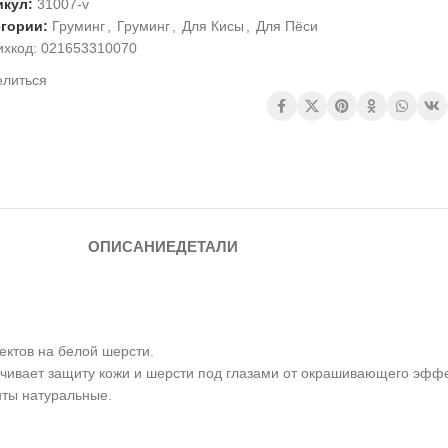
икул:
31007-v
егории:
Груминг
,
Груминг
,
Для Кисы
,
Для Пёси
ихкод:
021653310070
елиться
ОПИСАНИЕ
ДЕТАЛИ
ектов на белой шерсти.
ечивает защиту кожи и шерсти под глазами от окрашивающего эффе
нты натуральные.